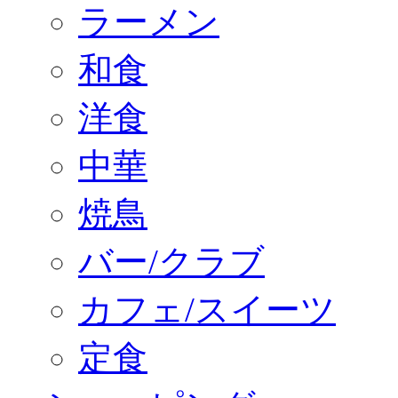
ラーメン
和食
洋食
中華
焼鳥
バー/クラブ
カフェ/スイーツ
定食