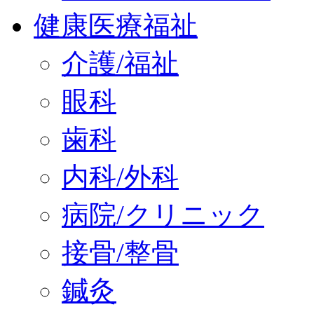
健康医療福祉
介護/福祉
眼科
歯科
内科/外科
病院/クリニック
接骨/整骨
鍼灸