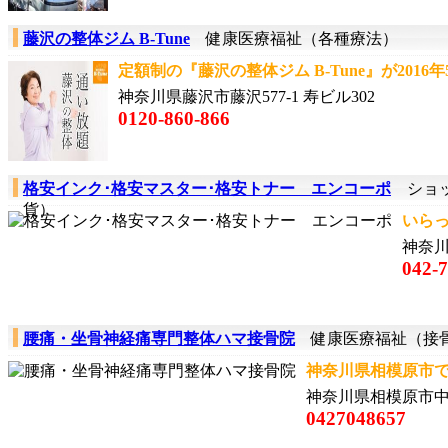
藤沢の整体ジム B-Tune
健康医療福祉（各種療法）
定額制の『藤沢の整体ジム B-Tune』が2016年5
神奈川県藤沢市藤沢577-1 寿ビル302
0120-860-866
格安インク･格安マスター･格安トナー エンコーポ
ショッ
貨）
いらっ
神奈
042-
腰痛・坐骨神経痛専門整体ハマ接骨院
健康医療福祉（接骨
神奈川県相模原市で
神奈川県相模原市中央
0427048657