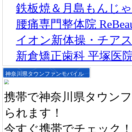
鉄板焼＆月島もんじゃ
腰痛専門整体院 ReBeau
イオン新体操・チアス
新倉矯正歯科 平塚医
神奈川県タウンファンモバイル
携帯で神奈川県タウン
られます！
今すぐ携帯でチェック