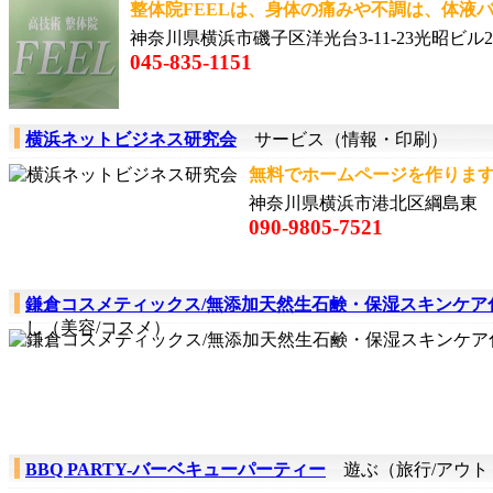
整体院FEELは、身体の痛みや不調は、体液バ
神奈川県横浜市磯子区洋光台3-11-23光昭ビル2
045-835-1151
横浜ネットビジネス研究会
サービス（情報・印刷）
無料でホームページを作ります。維
神奈川県横浜市港北区綱島東
090-9805-7521
鎌倉コスメティックス/無添加天然生石鹸・保湿スキンケア
し（美容/コスメ）
BBQ PARTY-バーベキューパーティー
遊ぶ（旅行/アウト