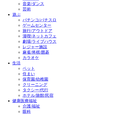
音楽/ダンス
芸術
遊ぶ
パチンコ/パチスロ
ゲームセンター
旅行/アウトドア
漫喫/ネットカフェ
劇場/ライブハウス
レジャー施設
麻雀/将棋/囲碁
カラオケ
生活
ペット
住まい
保育園/幼稚園
クリーニング
タクシー/代行
ホテル/旅館/民宿
健康医療福祉
介護/福祉
眼科