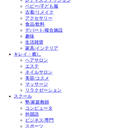
レディスファッション
ベビー/子ども服
古着/リメイク
アクセサリー
食品/飲料
デパート/複合施設
趣味
生活雑貨
家具/インテリア
キレイ・癒し
ヘアサロン
エステ
ネイルサロン
美容/コスメ
マッサージ
リラクゼーション
スクール
塾/家庭教師
コンピュータ
外国語
ビジネス/専門
スポーツ