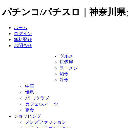
パチンコ/パチスロ｜神奈川
ホーム
ログイン
無料登録
お問合せ
グルメ
居酒屋
ラーメン
和食
洋食
中華
焼鳥
バー/クラブ
カフェ/スイーツ
定食
ショッピング
メンズファッション