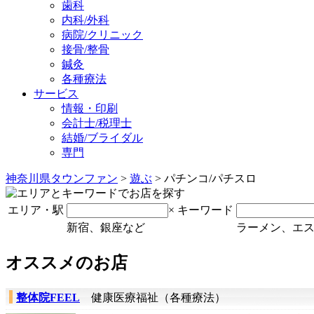
歯科
内科/外科
病院/クリニック
接骨/整骨
鍼灸
各種療法
サービス
情報・印刷
会計士/税理士
結婚/ブライダル
専門
神奈川県タウンファン
>
遊ぶ
> パチンコ/パチスロ
エリア・駅
×
キーワード
新宿、銀座など
ラーメン、エ
オススメのお店
整体院FEEL
健康医療福祉（各種療法）