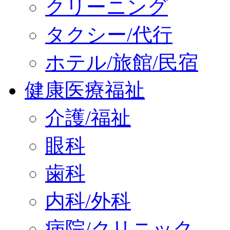
クリーニング
タクシー/代行
ホテル/旅館/民宿
健康医療福祉
介護/福祉
眼科
歯科
内科/外科
病院/クリニック