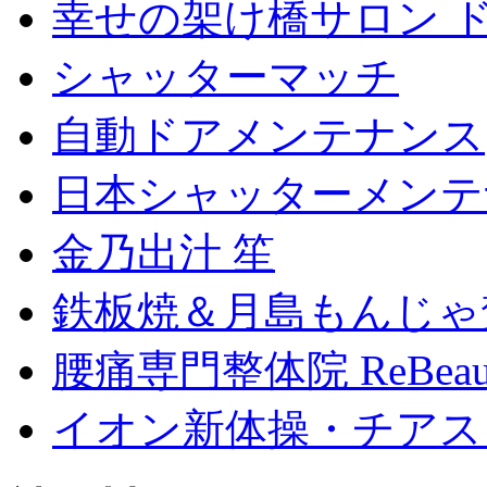
幸せの架け橋サロン 
シャッターマッチ
自動ドアメンテナンス
日本シャッターメンテ
金乃出汁 笙
鉄板焼＆月島もんじゃ
腰痛専門整体院 ReBeau
イオン新体操・チアス