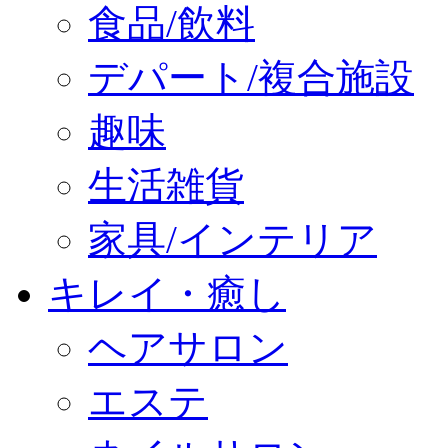
食品/飲料
デパート/複合施設
趣味
生活雑貨
家具/インテリア
キレイ・癒し
ヘアサロン
エステ