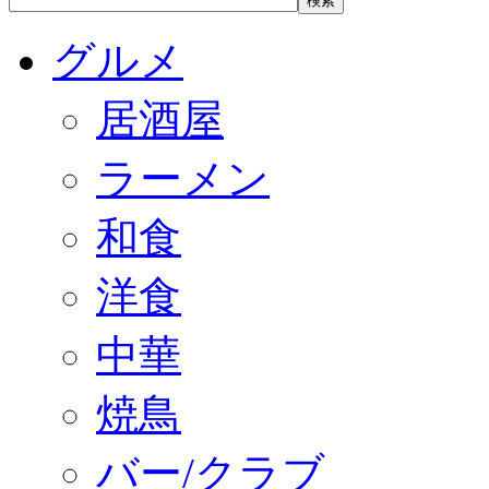
グルメ
居酒屋
ラーメン
和食
洋食
中華
焼鳥
バー/クラブ