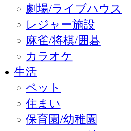
劇場/ライブハウス
レジャー施設
麻雀/将棋/囲碁
カラオケ
生活
ペット
住まい
保育園/幼稚園