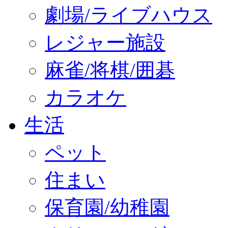
劇場/ライブハウス
レジャー施設
麻雀/将棋/囲碁
カラオケ
生活
ペット
住まい
保育園/幼稚園