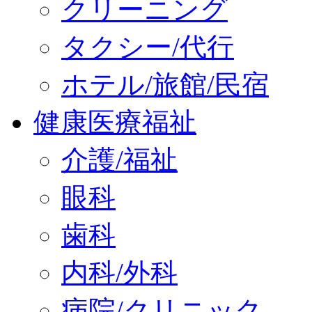
クリーニング
タクシー/代行
ホテル/旅館/民宿
健康医療福祉
介護/福祉
眼科
歯科
内科/外科
病院/クリニック