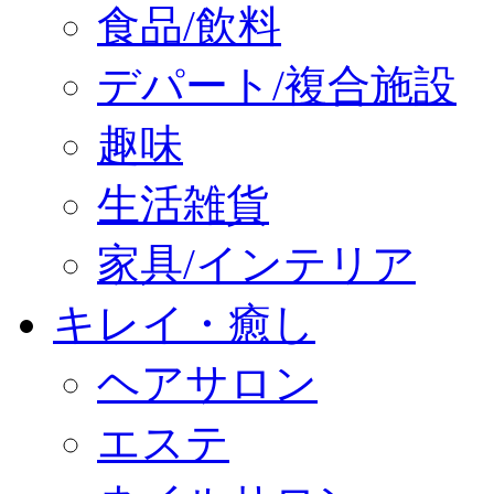
食品/飲料
デパート/複合施設
趣味
生活雑貨
家具/インテリア
キレイ・癒し
ヘアサロン
エステ