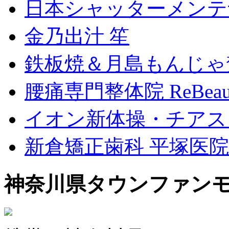
日本シャッターメンテ
金乃出汁 笙
鉄板焼＆月島もんじゃ
腰痛専門整体院 ReBeau
イオン新体操・チアス
新倉矯正歯科 平塚医院
神奈川県タウンファン