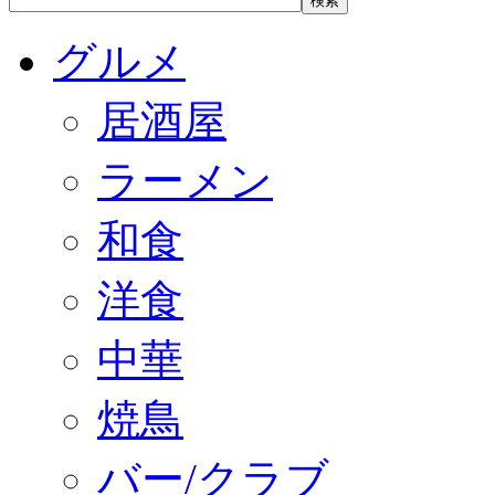
グルメ
居酒屋
ラーメン
和食
洋食
中華
焼鳥
バー/クラブ