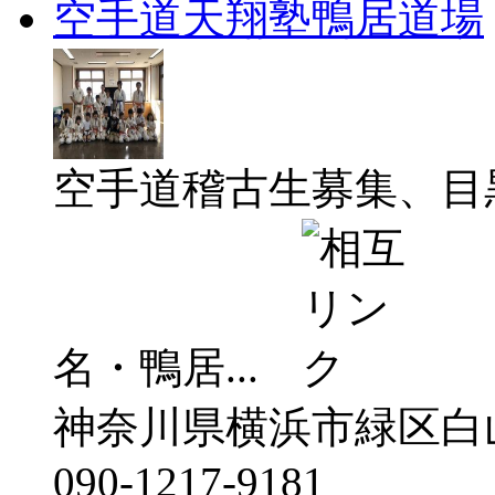
空手道天翔塾鴨居道場
空手道稽古生募集、目
名・鴨居...
神奈川県横浜市緑区白山
090-1217-9181