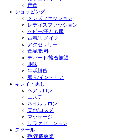
定食
ショッピング
メンズファッション
レディスファッション
ベビー/子ども服
古着/リメイク
アクセサリー
食品/飲料
デパート/複合施設
趣味
生活雑貨
家具/インテリア
キレイ・癒し
ヘアサロン
エステ
ネイルサロン
美容/コスメ
マッサージ
リラクゼーション
スクール
塾/家庭教師