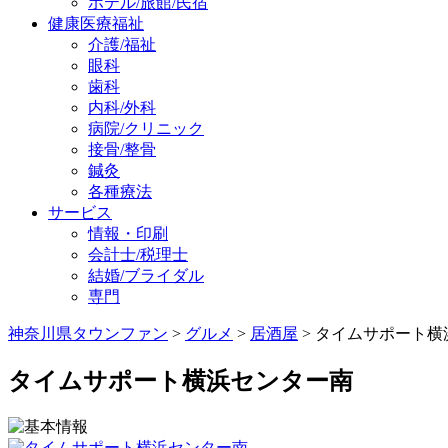
ホテル/旅館/民宿
健康医療福祉
介護/福祉
眼科
歯科
内科/外科
病院/クリニック
接骨/整骨
鍼灸
各種療法
サービス
情報・印刷
会計士/税理士
結婚/ブライダル
専門
神奈川県タウンファン
>
グルメ
>
居酒屋
> タイムサポート
タイムサポート横浜センター南