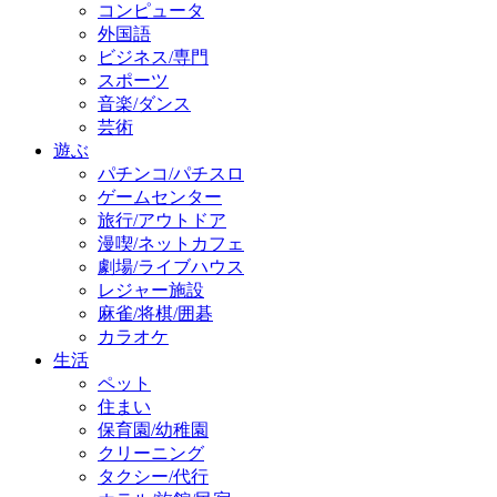
コンピュータ
外国語
ビジネス/専門
スポーツ
音楽/ダンス
芸術
遊ぶ
パチンコ/パチスロ
ゲームセンター
旅行/アウトドア
漫喫/ネットカフェ
劇場/ライブハウス
レジャー施設
麻雀/将棋/囲碁
カラオケ
生活
ペット
住まい
保育園/幼稚園
クリーニング
タクシー/代行