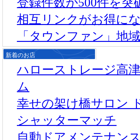
登録件数が500件を
相互リンクがお得に
「タウンファン」地
新着のお店
ハローストレージ高
ム
幸せの架け橋サロン 
シャッターマッチ
自動ドアメンテナン