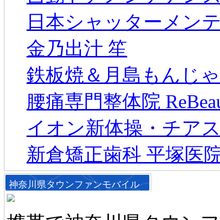
日本シャッターメン
金乃出汁 笙
鉄板焼＆月島もんじゃ
腰痛専門整体院 ReBeau
イオン新体操・チアス
新倉矯正歯科 平塚医
神奈川県タウンファンモバイル