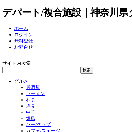
デパート/複合施設｜神奈川県
ホーム
ログイン
無料登録
お問合せ
サイト内検索：
グルメ
居酒屋
ラーメン
和食
洋食
中華
焼鳥
バー/クラブ
カフェ/スイーツ