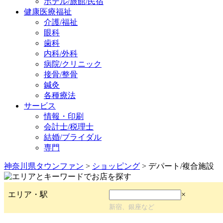
ホテル/旅館/民宿
健康医療福祉
介護/福祉
眼科
歯科
内科/外科
病院/クリニック
接骨/整骨
鍼灸
各種療法
サービス
情報・印刷
会計士/税理士
結婚/ブライダル
専門
神奈川県タウンファン
>
ショッピング
> デパート/複合施設
エリア・駅
×
新宿、銀座など