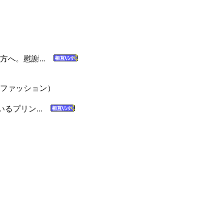
方へ。慰謝...
ファッション）
るプリン...