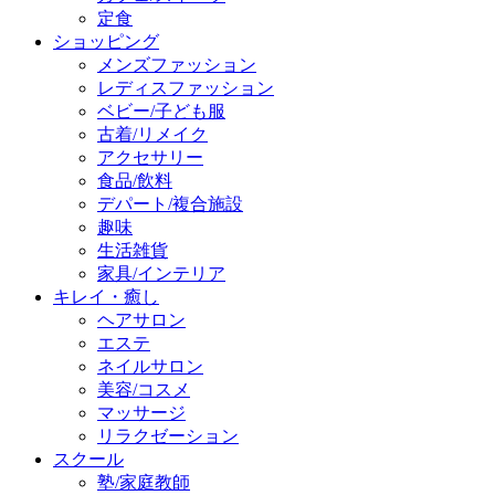
定食
ショッピング
メンズファッション
レディスファッション
ベビー/子ども服
古着/リメイク
アクセサリー
食品/飲料
デパート/複合施設
趣味
生活雑貨
家具/インテリア
キレイ・癒し
ヘアサロン
エステ
ネイルサロン
美容/コスメ
マッサージ
リラクゼーション
スクール
塾/家庭教師