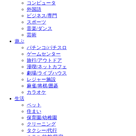
コンピュータ
外国語
ビジネス/専門
スポーツ
音楽/ダンス
芸術
遊ぶ
パチンコ/パチスロ
ゲームセンター
旅行/アウトドア
漫喫/ネットカフェ
劇場/ライブハウス
レジャー施設
麻雀/将棋/囲碁
カラオケ
生活
ペット
住まい
保育園/幼稚園
クリーニング
タクシー/代行