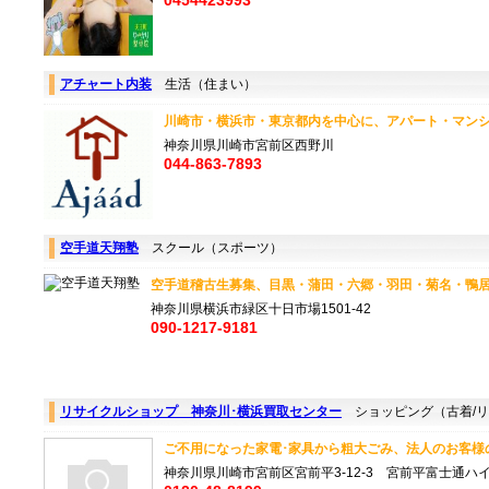
0454423993
アチャート内装
生活（住まい）
川崎市・横浜市・東京都内を中心に、アパート・マンシ
神奈川県川崎市宮前区西野川
044-863-7893
空手道天翔塾
スクール（スポーツ）
空手道稽古生募集、目黒・蒲田・六郷・羽田・菊名・鴨居
神奈川県横浜市緑区十日市場1501-42
090-1217-9181
リサイクルショップ 神奈川･横浜買取センター
ショッピング（古着/リ
ご不用になった家電･家具から粗大ごみ、法人のお客様の
神奈川県川崎市宮前区宮前平3-12-3 宮前平富士通ハイツ