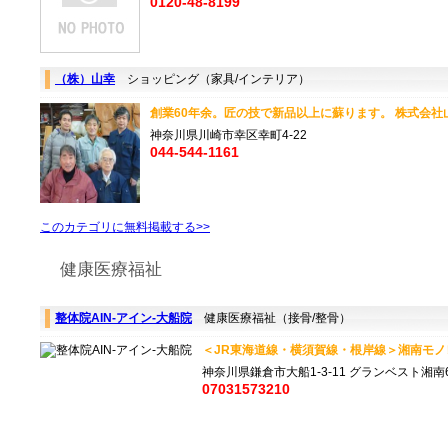
0120-48-8199
（株）山幸
ショッピング（家具/インテリア）
創業60年余。匠の技で新品以上に蘇ります。 株式会社山
神奈川県川崎市幸区幸町4-22
044-544-1161
このカテゴリに無料掲載する>>
健康医療福祉
整体院AIN-アイン-大船院
健康医療福祉（接骨/整骨）
＜JR東海道線・横須賀線・根岸線＞湘南モノレ
神奈川県鎌倉市大船1-3-11 グランベスト湘南6
07031573210