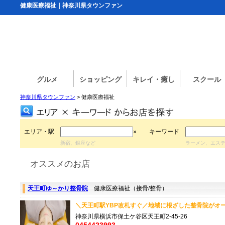
健康医療福祉｜神奈川県タウンファン
グルメ
ショッピング
キレイ・癒し
スクール
神奈川県タウンファン
> 健康医療福祉
エリア・駅
キーワード
×
新宿、銀座など
ラーメン、エス
オススメのお店
天王町ゆ～かり整骨院
健康医療福祉（接骨/整骨）
＼天王町駅YBP改札すぐ／地域に根ざした整骨院がオー
神奈川県横浜市保土ケ谷区天王町2-45-26