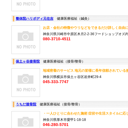
整体院ハリボディ元住吉
健康医療福祉（鍼灸）
お店・会社の特徴やウリなどをできるだけ詳しく自由に入
神奈川県川崎市中原区木月2-2-36フードショップオズ
080-3710-4511
保土ヶ谷接骨院
健康医療福祉（接骨/整骨）
地域密着のサービス 地元の皆様に長年信頼されている接骨
神奈川県横浜市保土ヶ谷区岩井町29-4
045-333-7747
うちだ接骨院
健康医療福祉（接骨/整骨）
・一人ひとりに合わせた施術 症状や生活スタイルに応じて
神奈川県厚木市愛甲1-18-18
046-280-5701