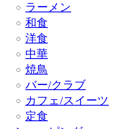
ラーメン
和食
洋食
中華
焼鳥
バー/クラブ
カフェ/スイーツ
定食