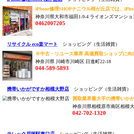
iPhone修理SHOPナニウル桜が丘店では、iPhone
神奈川県大和市福田1-9-4 ライオンズマンショ
0462007205
リサイクル eco楽マート
ショッピング（生活雑貨）
※中古・リユース業界 高価買取ショップに向け挑
神奈川県 川崎市川崎区 日進町22-18
044-589-5893
携帯いかがですか相模大野店
ショッピング（生活雑貨）
買取業界最大手の携帯いかがで
神奈川県相模原市南区相模大野３
042-702-1320
テレック戸塚駅東口店
ショッピング（生活雑貨）