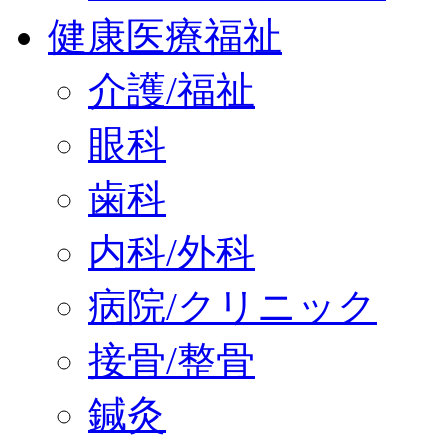
健康医療福祉
介護/福祉
眼科
歯科
内科/外科
病院/クリニック
接骨/整骨
鍼灸