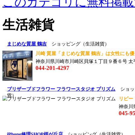
このカテゴリに無料掲載
生活雑貨
まじめな質屋 鶴吉
ショッピング（生活雑貨）
川崎 質屋「まじめな質屋 鶴吉」は女性にも優し
神奈川県川崎市川崎区貝塚１丁目９番６号 太
044-201-4297
ブリザーブドフラワー フラワースタジオ プリズム
ショッ
貨）
リピー
神奈川県
045-9
iPhone修理SHOP桜が丘店
ショッピング（生活雑貨）