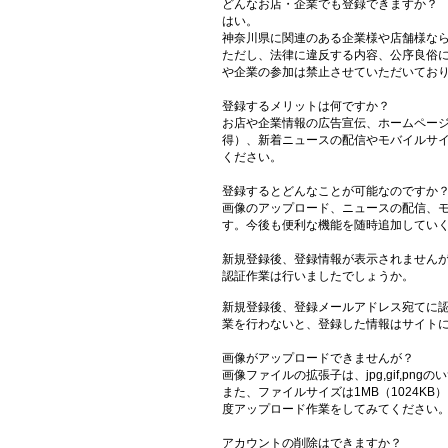
どんなお店・企業でも登録できますか？
はい。
神奈川県に関連のある企業様や店舗様な
ただし、法律に違反する内容、公序良俗
や企業の参加は禁止させていただいてお
登録するメリットは何ですか？
お店や企業情報の広告宣伝、ホームペー
得）、新着ニュースの配信やモバイルサ
ください。
登録するとどんなことが可能なのですか
画像のアップロード、ニュースの配信、
す。今後も便利な機能を随時追加してい
新規登録後、登録情報が表示されません
認証作業は行いましたでしょうか。
新規登録後、登録メールアドレス宛てに認
業を行わないと、登録した情報はサイト
画像がアップロードできませんが？
画像ファイルの拡張子は、jpg,gif,pn
また、ファイルサイズは1MB（1024K
度アップロード作業をしてみてください
アカウントの削除はできますか？