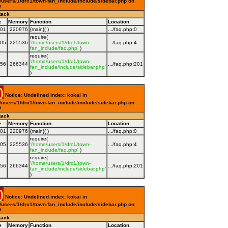
users/1/drc1/town-fan_include/include/sidebar.php on
9
tack
e
Memory
Function
Location
001
220976
{main}( )
.../faq.php
:
0
require(
005
225536
'/home/users/1/drc1/town-
.../faq.php
:
4
fan_include/faq.php'
)
require(
'/home/users/1/drc1/town-
056
266344
.../faq.php
:
201
fan_include/include/sidebar.php'
)
)
Notice: Undefined index: kokai in
users/1/drc1/town-fan_include/include/sidebar.php on
9
tack
e
Memory
Function
Location
001
220976
{main}( )
.../faq.php
:
0
require(
005
225536
'/home/users/1/drc1/town-
.../faq.php
:
4
fan_include/faq.php'
)
require(
'/home/users/1/drc1/town-
056
266344
.../faq.php
:
201
fan_include/include/sidebar.php'
)
)
Notice: Undefined index: kokai in
users/1/drc1/town-fan_include/include/sidebar.php on
9
tack
e
Memory
Function
Location