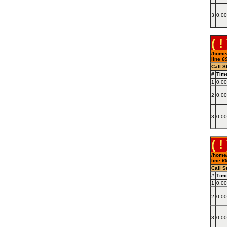
3
0.0
( ! 
/home/
line
6
Call S
#
Tim
1
0.0
2
0.0
3
0.0
( ! 
/home/
line
6
Call S
#
Tim
1
0.0
2
0.0
3
0.0