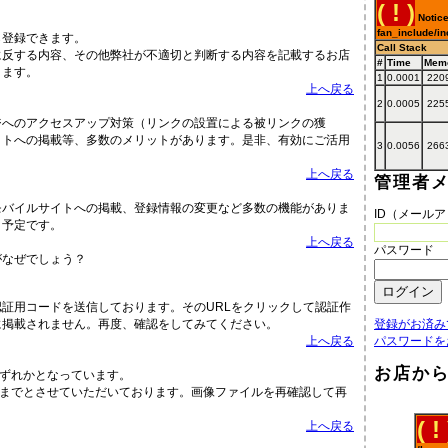
( ! )
Notice
fan_include/in
ら登録できます。
Call Stack
に反する内容、その他弊社が不適切と判断する内容を記載するお店
#
Time
Mem
ります。
1
0.0001
220
上へ戻る
2
0.0005
225
ジへのアクセスアップ対策（リンクの設置による被リンクの獲
イトへの掲載等、多数のメリットがあります。是非、有効にご活用
3
0.0056
266
上へ戻る
管理者
？
モバイルサイトへの掲載、登録情報の変更など多数の機能がありま
ID（メール
く予定です。
上へ戻る
パスワード
がなぜでしょう？
証用コードを送信しております。そのURLをクリックして認証作
に掲載されません。再度、確認をしてみてください。
登録がお済み
上へ戻る
パスワードを
お店か
gのいずれかとなっています。
B）までとさせていただいております。画像ファイルを再確認して再
。
( ! 
上へ戻る