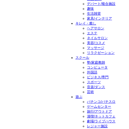
デパート/複合施設
趣味
生活雑貨
家具/インテリア
キレイ・癒し
ヘアサロン
エステ
ネイルサロン
美容/コスメ
マッサージ
リラクゼーション
スクール
塾/家庭教師
コンピュータ
外国語
ビジネス/専門
スポーツ
音楽/ダンス
芸術
遊ぶ
パチンコ/パチスロ
ゲームセンター
旅行/アウトドア
漫喫/ネットカフェ
劇場/ライブハウス
レジャー施設