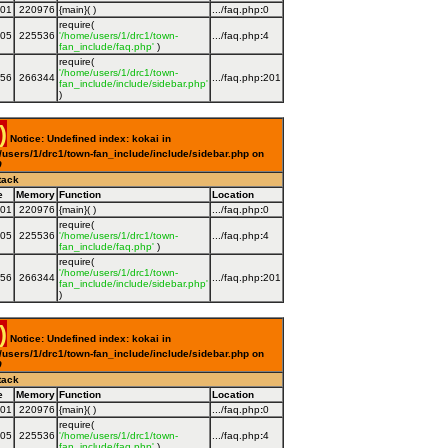
001
220976
{main}( )
.../faq.php
:
0
require(
005
225536
'/home/users/1/drc1/town-
.../faq.php
:
4
fan_include/faq.php'
)
require(
'/home/users/1/drc1/town-
056
266344
.../faq.php
:
201
fan_include/include/sidebar.php'
)
)
Notice: Undefined index: kokai in
users/1/drc1/town-fan_include/include/sidebar.php on
9
tack
e
Memory
Function
Location
001
220976
{main}( )
.../faq.php
:
0
require(
005
225536
'/home/users/1/drc1/town-
.../faq.php
:
4
fan_include/faq.php'
)
require(
'/home/users/1/drc1/town-
056
266344
.../faq.php
:
201
fan_include/include/sidebar.php'
)
)
Notice: Undefined index: kokai in
users/1/drc1/town-fan_include/include/sidebar.php on
9
tack
e
Memory
Function
Location
001
220976
{main}( )
.../faq.php
:
0
require(
005
225536
'/home/users/1/drc1/town-
.../faq.php
:
4
fan_include/faq.php'
)