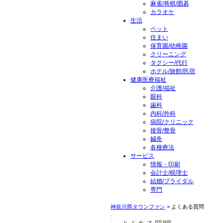
麻雀/将棋/囲碁
カラオケ
生活
ペット
住まい
保育園/幼稚園
クリーニング
タクシー/代行
ホテル/旅館/民宿
健康医療福祉
介護/福祉
眼科
歯科
内科/外科
病院/クリニック
接骨/整骨
鍼灸
各種療法
サービス
情報・印刷
会計士/税理士
結婚/ブライダル
専門
神奈川県タウンファン
> よくある質問