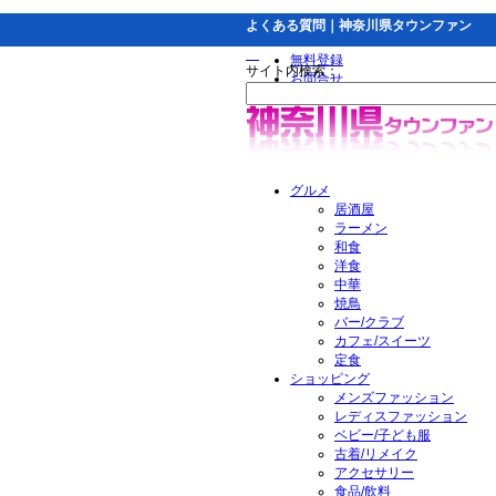
よくある質問｜神奈川県タウンファン
無料登録
サイト内検索：
お問合せ
グルメ
居酒屋
ラーメン
和食
洋食
中華
焼鳥
バー/クラブ
カフェ/スイーツ
定食
ショッピング
メンズファッション
レディスファッション
ベビー/子ども服
古着/リメイク
アクセサリー
食品/飲料