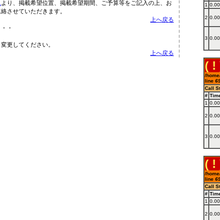
ム
より、掲載希望位置、掲載希望期間、ご予算等をご記入の上、お
1
0.0
連絡させていただきます。
2
0.0
上へ戻る
・・・
3
0.0
き変更してください。
上へ戻る
( ! 
/home/
line
6
Call S
#
Tim
1
0.0
2
0.0
3
0.0
( ! 
/home/
line
6
Call S
#
Tim
1
0.0
2
0.0