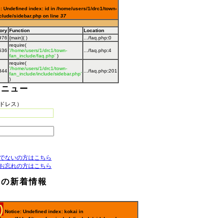
: Undefined index: id in /home/users/1/drc1/town-
clude/sidebar.php on line
37
ory
Function
Location
976
{main}( )
.../faq.php
:
0
require(
536
'/home/users/1/drc1/town-
.../faq.php
:
4
fan_include/faq.php'
)
require(
'/home/users/1/drc1/town-
344
.../faq.php
:
201
fan_include/include/sidebar.php'
)
メニュー
アドレス）
でないの方はこちら
お忘れの方はこちら
らの新着情報
)
Notice: Undefined index: kokai in