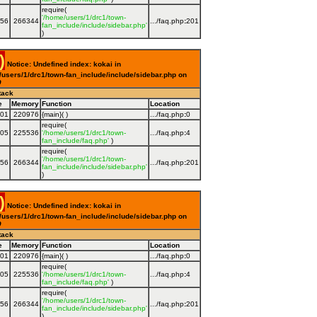
require(
'/home/users/1/drc1/town-
056
266344
.../faq.php
:
201
fan_include/include/sidebar.php'
)
)
Notice: Undefined index: kokai in
users/1/drc1/town-fan_include/include/sidebar.php on
9
tack
e
Memory
Function
Location
001
220976
{main}( )
.../faq.php
:
0
require(
005
225536
'/home/users/1/drc1/town-
.../faq.php
:
4
fan_include/faq.php'
)
require(
'/home/users/1/drc1/town-
056
266344
.../faq.php
:
201
fan_include/include/sidebar.php'
)
)
Notice: Undefined index: kokai in
users/1/drc1/town-fan_include/include/sidebar.php on
9
tack
e
Memory
Function
Location
001
220976
{main}( )
.../faq.php
:
0
require(
005
225536
'/home/users/1/drc1/town-
.../faq.php
:
4
fan_include/faq.php'
)
require(
'/home/users/1/drc1/town-
056
266344
.../faq.php
:
201
fan_include/include/sidebar.php'
)