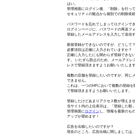
はい。
管理画面にログイン後、「削除」を行っ
セキュリティの観点から個別での削除依
パスワードを忘れてしまってログインで
ログインページに、パスワードの再送フ
登録したメールアドレスを入力して送信
新規登録ができないのですが、どうして
必要項目は正確に入力されていますか？
正確に入力したにも関わらず登録できな
す。 いたずら防止のため、メールアドレ
レスで登録頂きますようお願いいたしま
複数の店舗を登録したいのですが、同じ
できません。
これは、一つのHPにおいて複数の登録を
で登録頂きますようお願いいたします。
登録したけどあまりアクセス数が増えま
当サイト内の上位表示は、「登録した順
管理画面に
ログイン
し、情報を最新のも
アップが望めます！
広告を出稿したいのですが？
現在のところ、広告出稿に関しましては