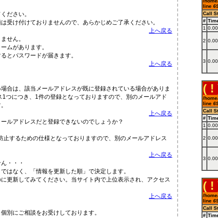
/home/
line
6
てください。
Call S
#
Tim
頼は受け付けておりませんので、あらかじめご了承ください。
1
0.0
上へ戻る
きません。
2
0.0
ォームがあります。
するとパスワードが届きます。
3
0.0
上へ戻る
？
( ! 
い場合は、該当メールアドレスが既に登録されている場合がありま
ス1つにつき、1件の登録となっておりますので、別のメールアド
/home/
line
6
す。
Call S
上へ戻る
#
Tim
メールアドレスだと登録できないのでしょうか？
1
0.0
防止するための仕様となっておりますので、別のメールアドレス
2
0.0
上へ戻る
3
0.0
せん・・・
」ではなく、「情報を更新した順」で決定します。
のに更新してみてください。当サイト内で上位表示され、アクセス
( ! 
上へ戻る
/home/
line
6
Call S
、個別にご相談をお受けしております。
#
Tim