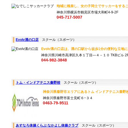
地域に根差し、女の子同士でサッカーをすること
神奈川県横浜市鶴見区市場大和町4-9-2F
045-717-5007
Evolv溝の口店
スクール（スポーツ）
Evolv溝の口店は、溝の口駅から徒歩1分の便利な立地にあ
神奈川県川崎市高津区久本１丁目―４－１０ TKBビル 2F
044-982-3848
トム・インドアテニス秦野校
スクール（スポーツ）
神奈川県秦野市エリアにあるトム インドアテニス秦野校は
神奈川県秦野市富士見町６−３４
0463-79-9511
あすなろ体操くらぶ なかよし体操クラブ
スクール（スポーツ）