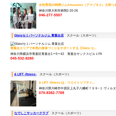
女性専用24時間ジムAmazones（アマゾネス）大和つきみ
神奈川県大和市林間2-20-26
046-277-5507
Glanzセミパーソナルジム 青葉台店
スクール（スポーツ）
青葉台エリアで本気の身体づくりをサポートする【Glanz セ...
神奈川県横浜市青葉区青葉台1ー5ー42 青葉台サンクスビル１FA
045-532-8280
& LIFT -fitness-
スクール（スポーツ）
& LIFT -fitness-は、ウエイトリフティ...
神奈川県川崎市中原区上丸子八幡町７９９−１ ヴィルヌー
070-8382-7789
なでしこサッカークラブ
スクール（スポーツ）