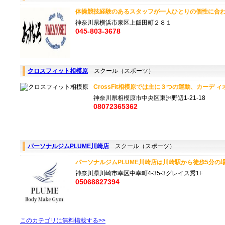
体操競技経験のあるスタッフが一人ひとりの個性に合わせ
神奈川県横浜市泉区上飯田町２８１
045-803-3678
クロスフィット相模原
スクール（スポーツ）
CrossFit相模原では主に３つの運動、カーデ ィオ(
神奈川県相模原市中央区東淵野辺1-21-18
08072365362
パーソナルジムPLUME川崎店
スクール（スポーツ）
パーソナルジムPLUME川崎店は川崎駅から徒歩5分の場所
神奈川県川崎市幸区中幸町4-35-3グレイス秀1F
05068827394
このカテゴリに無料掲載する>>