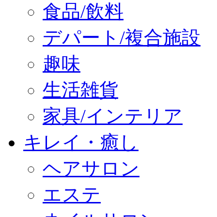
食品/飲料
デパート/複合施設
趣味
生活雑貨
家具/インテリア
キレイ・癒し
ヘアサロン
エステ