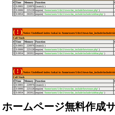
#
Time
Memory
Function
1
0.0001
220976
{main}( )
2
0.0006
225128
require(
'/home/users/1/drc1/town-fan_include/howtouse.php'
)
3
0.0054
265912
require(
'/home/users/1/drc1/town-fan_include/include/sidebar.php'
)
( ! )
Notice: Undefined index: kokai in /home/users/1/drc1/town-fan_include/include/s
Call Stack
#
Time
Memory
Function
1
0.0001
220976
{main}( )
2
0.0006
225128
require(
'/home/users/1/drc1/town-fan_include/howtouse.php'
)
3
0.0054
265912
require(
'/home/users/1/drc1/town-fan_include/include/sidebar.php'
)
( ! )
Notice: Undefined index: kokai in /home/users/1/drc1/town-fan_include/include/s
Call Stack
#
Time
Memory
Function
1
0.0001
220976
{main}( )
2
0.0006
225128
require(
'/home/users/1/drc1/town-fan_include/howtouse.php'
)
3
0.0054
265912
require(
'/home/users/1/drc1/town-fan_include/include/sidebar.php'
)
ホームページ無料作成