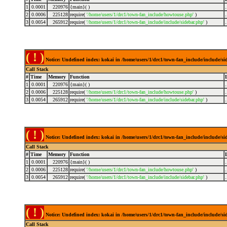
1
0.0001
220976
{main}( )
2
0.0006
225128
require(
'/home/users/1/drc1/town-fan_include/howtouse.php'
)
3
0.0054
265912
require(
'/home/users/1/drc1/town-fan_include/include/sidebar.php'
)
( ! )
Notice: Undefined index: kokai in /home/users/1/drc1/town-fan_include/include/s
Call Stack
#
Time
Memory
Function
1
0.0001
220976
{main}( )
2
0.0006
225128
require(
'/home/users/1/drc1/town-fan_include/howtouse.php'
)
3
0.0054
265912
require(
'/home/users/1/drc1/town-fan_include/include/sidebar.php'
)
( ! )
Notice: Undefined index: kokai in /home/users/1/drc1/town-fan_include/include/s
Call Stack
#
Time
Memory
Function
1
0.0001
220976
{main}( )
2
0.0006
225128
require(
'/home/users/1/drc1/town-fan_include/howtouse.php'
)
3
0.0054
265912
require(
'/home/users/1/drc1/town-fan_include/include/sidebar.php'
)
( ! )
Notice: Undefined index: kokai in /home/users/1/drc1/town-fan_include/include/s
Call Stack