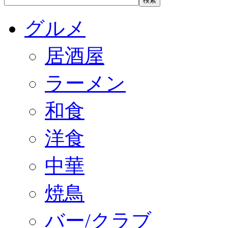
グルメ
居酒屋
ラーメン
和食
洋食
中華
焼鳥
バー/クラブ