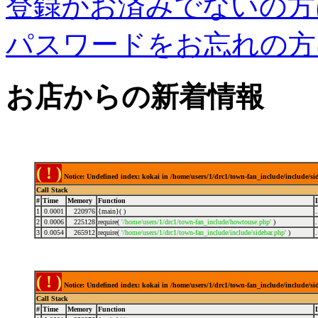
登録がお済みでないの方
パスワードをお忘れの方
お店からの新着情報
( ! )
Notice: Undefined index: kokai in /home/users/1/drc1/town-fan_include/include/s
Call Stack
#
Time
Memory
Function
1
0.0001
220976
{main}( )
2
0.0006
225128
require(
'/home/users/1/drc1/town-fan_include/howtouse.php'
)
3
0.0054
265912
require(
'/home/users/1/drc1/town-fan_include/include/sidebar.php'
)
( ! )
Notice: Undefined index: kokai in /home/users/1/drc1/town-fan_include/include/s
Call Stack
#
Time
Memory
Function