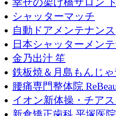
幸せの架け橋サロン 
シャッターマッチ
自動ドアメンテナンス
日本シャッターメンテ
金乃出汁 笙
鉄板焼＆月島もんじゃ
腰痛専門整体院 ReBeau
イオン新体操・チアス
新倉矯正歯科 平塚医院