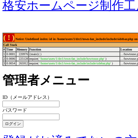
格安ホームページ制作工
( ! )
Notice: Undefined index: id in /home/users/1/drc1/town-fan_include/include/sidebar.php on
Call Stack
#
Time
Memory
Function
Location
1
0.0001
220976
{main}( )
.../howtouse.
2
0.0006
225128
require(
'/home/users/1/drc1/town-fan_include/howtouse.php'
)
.../howtouse.
3
0.0054
265912
require(
'/home/users/1/drc1/town-fan_include/include/sidebar.php'
)
.../howtouse.
管理者メニュー
ID（メールアドレス）
パスワード