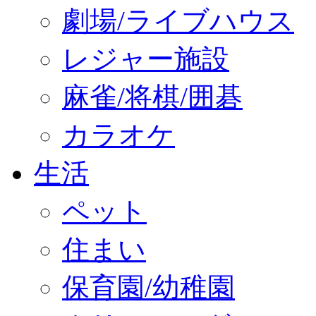
劇場/ライブハウス
レジャー施設
麻雀/将棋/囲碁
カラオケ
生活
ペット
住まい
保育園/幼稚園