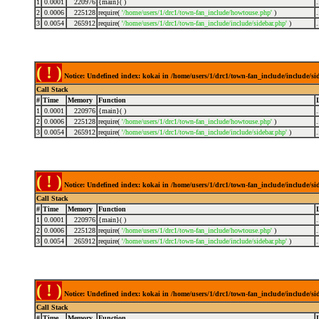
1
0.0001
220976
{main}( )
2
0.0006
225128
require(
'/home/users/1/drc1/town-fan_include/howtouse.php'
)
3
0.0054
265912
require(
'/home/users/1/drc1/town-fan_include/include/sidebar.php'
)
( ! )
Notice: Undefined index: kokai in /home/users/1/drc1/town-fan_include/include/s
Call Stack
#
Time
Memory
Function
1
0.0001
220976
{main}( )
2
0.0006
225128
require(
'/home/users/1/drc1/town-fan_include/howtouse.php'
)
3
0.0054
265912
require(
'/home/users/1/drc1/town-fan_include/include/sidebar.php'
)
( ! )
Notice: Undefined index: kokai in /home/users/1/drc1/town-fan_include/include/s
Call Stack
#
Time
Memory
Function
1
0.0001
220976
{main}( )
2
0.0006
225128
require(
'/home/users/1/drc1/town-fan_include/howtouse.php'
)
3
0.0054
265912
require(
'/home/users/1/drc1/town-fan_include/include/sidebar.php'
)
( ! )
Notice: Undefined index: kokai in /home/users/1/drc1/town-fan_include/include/s
Call Stack
#
Time
Memory
Function