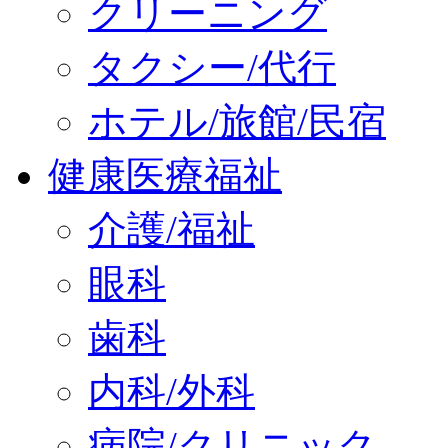
クリーニング
タクシー/代行
ホテル/旅館/民宿
健康医療福祉
介護/福祉
眼科
歯科
内科/外科
病院/クリニック