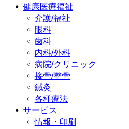
健康医療福祉
介護/福祉
眼科
歯科
内科/外科
病院/クリニック
接骨/整骨
鍼灸
各種療法
サービス
情報・印刷