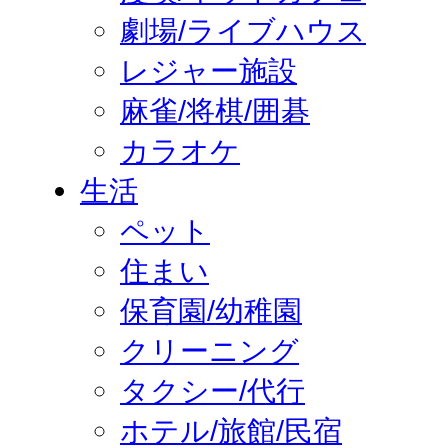
劇場/ライブハウス
レジャー施設
麻雀/将棋/囲碁
カラオケ
生活
ペット
住まい
保育園/幼稚園
クリーニング
タクシー/代行
ホテル/旅館/民宿