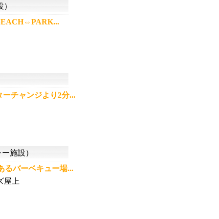
設）
H⇔PARK...
チャンジより2分...
ー施設）
るバーベキュー場...
ズ屋上