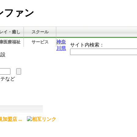
ンファン
レイ・癒し
スクール
神奈
康医療福祉
サービス
サイト内検索：
川県
施設
ステなど
加盟店 ...