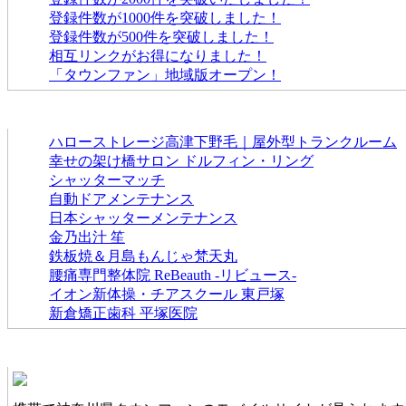
登録件数が1000件を突破しました！
登録件数が500件を突破しました！
相互リンクがお得になりました！
「タウンファン」地域版オープン！
新着のお店
ハローストレージ高津下野毛｜屋外型トランクルーム
幸せの架け橋サロン ドルフィン・リング
シャッターマッチ
自動ドアメンテナンス
日本シャッターメンテナンス
金乃出汁 笙
鉄板焼＆月島もんじゃ梵天丸
腰痛専門整体院 ReBeauth -リビュース-
イオン新体操・チアスクール 東戸塚
新倉矯正歯科 平塚医院
神奈川県タウンファンモバイル