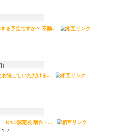
る予定ですか？ 不動...
門）
お過ごしいただける...
AD認定校 南台・...
－１７