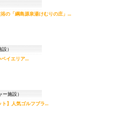
の「綱島源泉湯けむりの庄」...
施設）
イエリア...
ャー施設）
】人気ゴルフブラ...