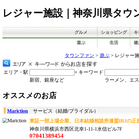
レジャー施設｜神奈川県タウ
グルメ
ショッピング
キ
遊ぶ
生活
健
タウンファン
>
遊ぶ
> レジャー
エリア・駅
×
キーワード
新宿、銀座など
ラーメン、エ
オススメのお店
Mariction
サービス（結婚/ブライダル）
東証一部上場企業、日本結婚相談所連盟IBJの正規
神奈川県横浜市西区北幸1-11-1水信ビル7F
07041389454