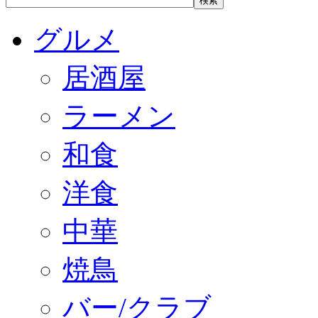
グルメ
居酒屋
ラーメン
和食
洋食
中華
焼鳥
バー/クラブ