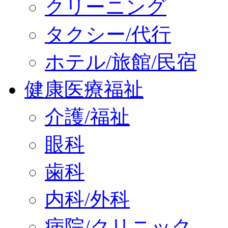
クリーニング
タクシー/代行
ホテル/旅館/民宿
健康医療福祉
介護/福祉
眼科
歯科
内科/外科
病院/クリニック