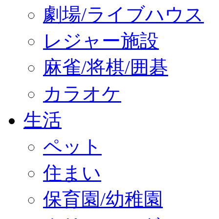
劇場/ライブハウス
レジャー施設
麻雀/将棋/囲碁
カラオケ
生活
ペット
住まい
保育園/幼稚園