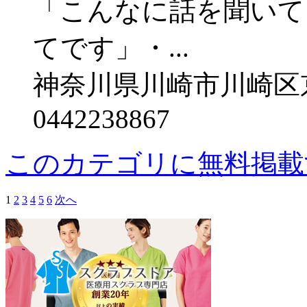
「こんなに話を聞いて
てです」・...
神奈川県川崎市川崎区京町
0442238867
このカテゴリに無料掲載
1
2
3
4
5
6
次へ