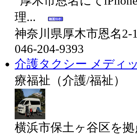
“厚木市恩名にてiPh
理...
神奈川県厚木市恩名2-12
046-204-9393
介護タクシー メディックラ
療福祉（介護/福祉）
横浜市保土ヶ谷区を拠