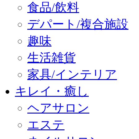
食品/飲料
デパート/複合施設
趣味
生活雑貨
家具/インテリア
キレイ・癒し
ヘアサロン
エステ