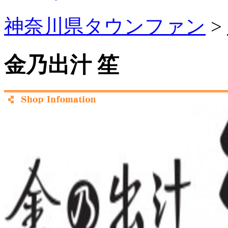
神奈川県タウンファン
>
金乃出汁 笙