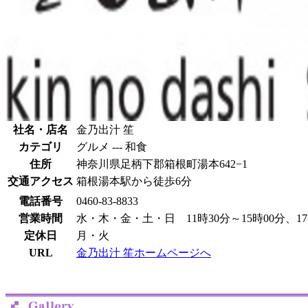
社名・店名
金乃出汁 笙
カテゴリ
グルメ --- 和食
住所
神奈川県足柄下郡箱根町湯本642−1
交通アクセス
箱根湯本駅から徒歩6分
電話番号
0460-83-8833
営業時間
水・木・金・土・日 11時30分～15時00分、17時
定休日
月・火
URL
金乃出汁 笙ホームページへ