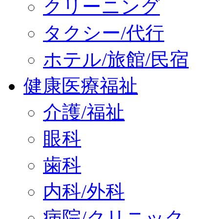
クリーニング
タクシー/代行
ホテル/旅館/民宿
健康医療福祉
介護/福祉
眼科
歯科
内科/外科
病院/クリニック