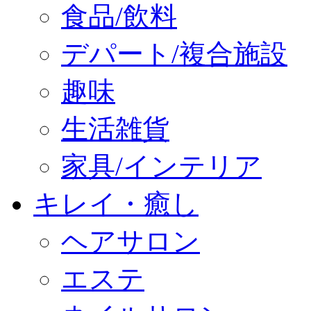
食品/飲料
デパート/複合施設
趣味
生活雑貨
家具/インテリア
キレイ・癒し
ヘアサロン
エステ