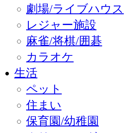
劇場/ライブハウス
レジャー施設
麻雀/将棋/囲碁
カラオケ
生活
ペット
住まい
保育園/幼稚園