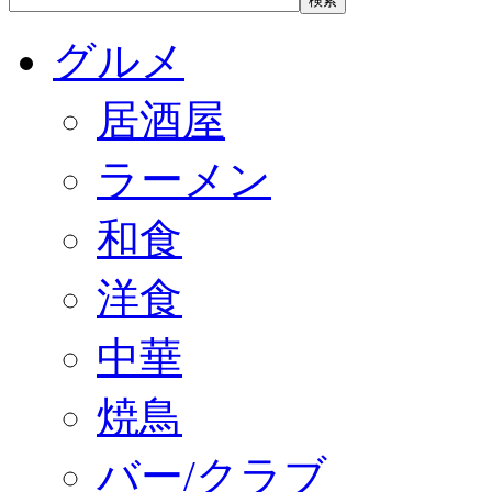
グルメ
居酒屋
ラーメン
和食
洋食
中華
焼鳥
バー/クラブ