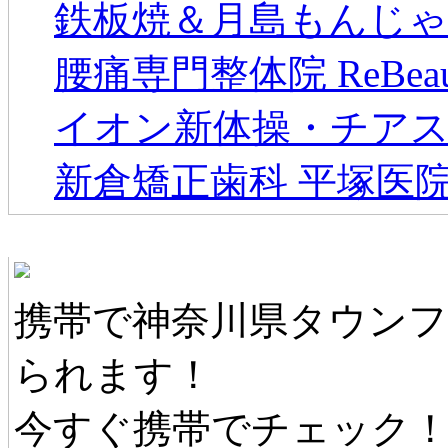
鉄板焼＆月島もんじゃ
腰痛専門整体院 ReBeau
イオン新体操・チアス
新倉矯正歯科 平塚医
神奈川県タウンファンモバイル
携帯で神奈川県タウン
られます！
今すぐ携帯でチェック