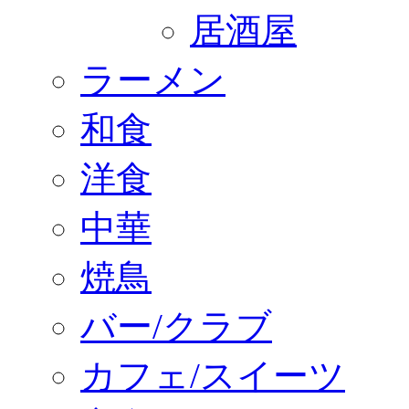
居酒屋
ラーメン
和食
洋食
中華
焼鳥
バー/クラブ
カフェ/スイーツ