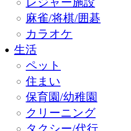
レジャー施設
麻雀/将棋/囲碁
カラオケ
生活
ペット
住まい
保育園/幼稚園
クリーニング
タクシー/代行