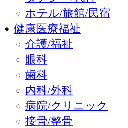
ホテル/旅館/民宿
健康医療福祉
介護/福祉
眼科
歯科
内科/外科
病院/クリニック
接骨/整骨