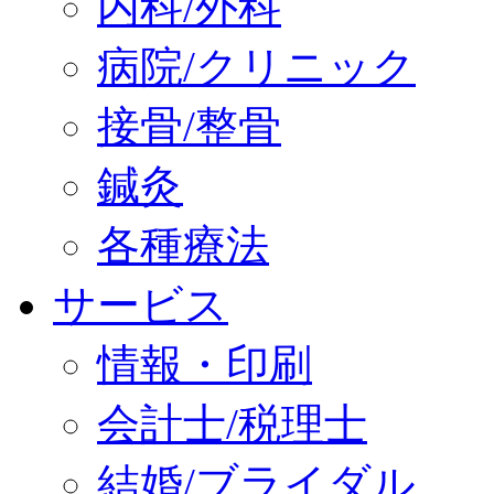
内科/外科
病院/クリニック
接骨/整骨
鍼灸
各種療法
サービス
情報・印刷
会計士/税理士
結婚/ブライダル