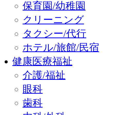
保育園/幼稚園
クリーニング
タクシー/代行
ホテル/旅館/民宿
健康医療福祉
介護/福祉
眼科
歯科