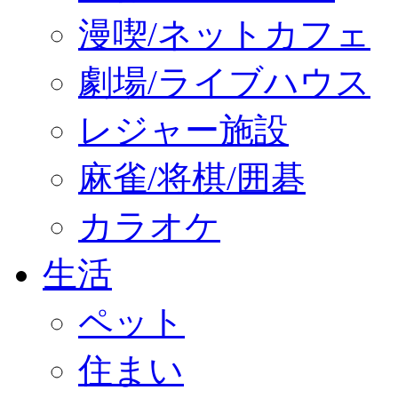
漫喫/ネットカフェ
劇場/ライブハウス
レジャー施設
麻雀/将棋/囲碁
カラオケ
生活
ペット
住まい