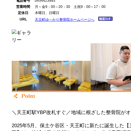
電話番号
0454423993
営業時間
月～金9：00～20：30 土祝9：00～17：00
定休日
木曜日、日曜日
URL
天王町ゆ～かり整骨院ホームページへ
＼天王町駅YBP改札すぐ／地域に根ざした整骨院が
2025年5月、保土ケ谷区・天王町に新たに誕生した