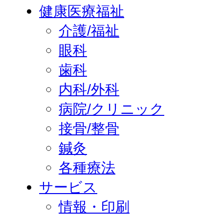
健康医療福祉
介護/福祉
眼科
歯科
内科/外科
病院/クリニック
接骨/整骨
鍼灸
各種療法
サービス
情報・印刷