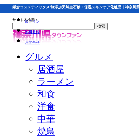
鎌倉コスメティックス/無添加天然生石鹸・保湿スキンケア化粧品｜神奈川
サイト内検索：
ログイン
無料登録
お問合せ
グルメ
居酒屋
ラーメン
和食
洋食
中華
焼鳥