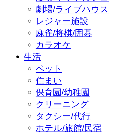
劇場/ライブハウス
レジャー施設
麻雀/将棋/囲碁
カラオケ
生活
ペット
住まい
保育園/幼稚園
クリーニング
タクシー/代行
ホテル/旅館/民宿