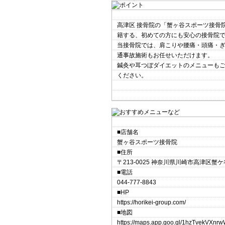
高津区 接骨院の「蟹ヶ谷スポーツ接骨
籍する、初めての方にも安心の接骨院
当接骨院では、肩こりや腰痛・頭痛・
通事故施術もお任せいただけます。
鍼灸や耳つぼダイエットのメニューも
ください。
■店舗名
蟹ヶ谷スポーツ接骨院
■住所
〒213-0025 神奈川県川崎市高津区蟹
■電話
044-777-8843
■HP
https://horikei-group.com/
■地図
https://maps.app.goo.gl/1hzTvekVXnr