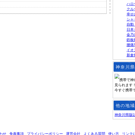
ハロ
クル
幸せ
シャ
自動
日本
金乃
鉄板
腰痛専
イオ
新倉
神奈川県
携帯で神
見られます
今すぐ携帯
他の地域
神奈川県版
わせ
免責事項
プライバシーポリシー
運営会社
よくある質問
使い方
リンク