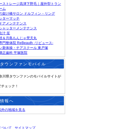
ーストレージ高津下野毛｜屋外型トラン
ーム
の架け橋サロン ドルフィン・リング
ッターマッチ
ドアメンテナンス
シャッターメンテナンス
出汁 笙
焼＆月島もんじゃ梵天丸
門整体院 ReBeauth -リビュース-
ン新体操・チアスクール 東戸塚
矯正歯科 平塚医院
タウンファンモバイル
奈川県タウンファンのモバイルサイトが
！
でチェック！
情報へ
以外の地域を見る
について
サイトマップ