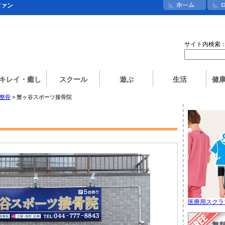
ファン
サイト内検索
キレイ・癒し
スクール
遊ぶ
生活
健
/整骨
> 蟹ヶ谷スポーツ接骨院
医療用スクラ