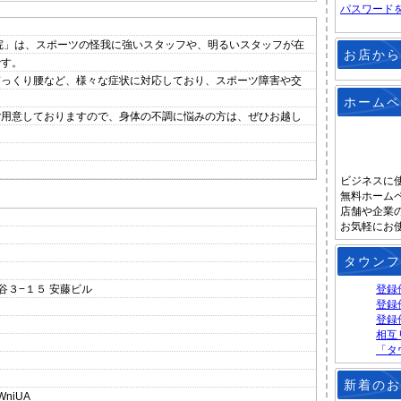
パスワード
院」は、スポーツの怪我に強いスタッフや、明るいスタッフが在
お店から
です。
ぎっくり腰など、様々な症状に対応しており、スポーツ障害や交
ホームペ
ご用意しておりますので、身体の不調に悩みの方は、ぜひお越し
ビジネスに
無料ホーム
店舗や企業
お気軽にお
タウンフ
ケ谷３−１５ 安藤ビル
登録
登録
登録
相互
「タ
新着のお
wWniUA