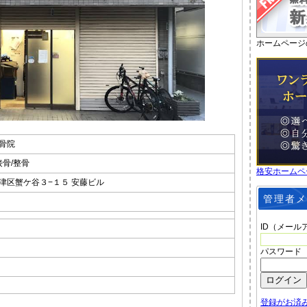
ホームページ
骨院
接骨/整骨
格安ホームペ
津区蟹ケ谷３−１５ 安藤ビル
管理者メ
ID（メール
パスワード
登録がお済