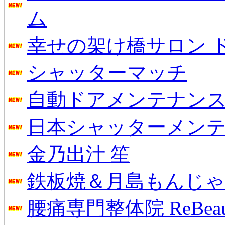
ム
幸せの架け橋サロン 
シャッターマッチ
自動ドアメンテナン
日本シャッターメン
金乃出汁 笙
鉄板焼＆月島もんじゃ
腰痛専門整体院 ReBeau