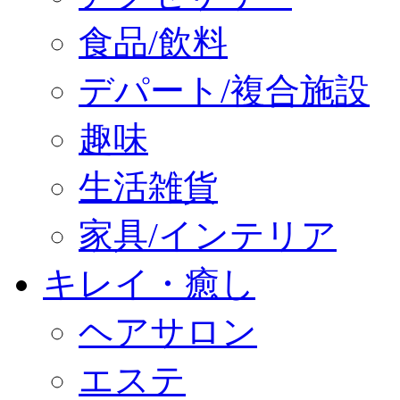
食品/飲料
デパート/複合施設
趣味
生活雑貨
家具/インテリア
キレイ・癒し
ヘアサロン
エステ