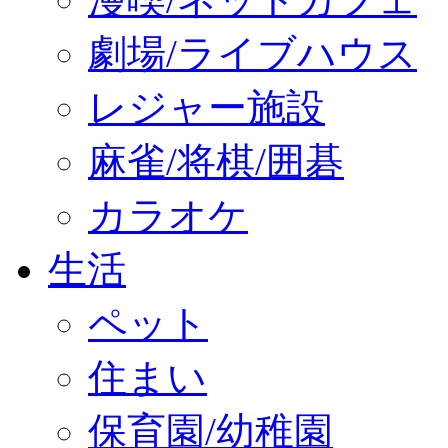
劇場/ライブハウス
レジャー施設
麻雀/将棋/囲碁
カラオケ
生活
ペット
住まい
保育園/幼稚園