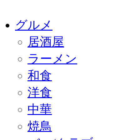
グルメ
居酒屋
ラーメン
和食
洋食
中華
焼鳥