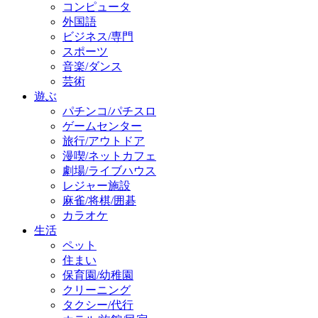
コンピュータ
外国語
ビジネス/専門
スポーツ
音楽/ダンス
芸術
遊ぶ
パチンコ/パチスロ
ゲームセンター
旅行/アウトドア
漫喫/ネットカフェ
劇場/ライブハウス
レジャー施設
麻雀/将棋/囲碁
カラオケ
生活
ペット
住まい
保育園/幼稚園
クリーニング
タクシー/代行