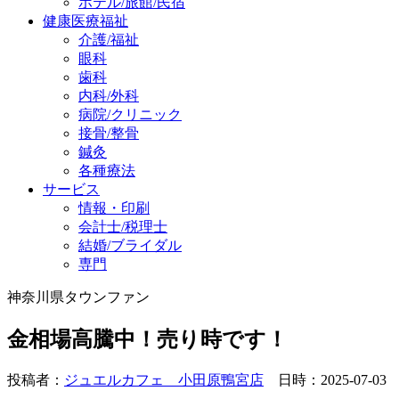
ホテル/旅館/民宿
健康医療福祉
介護/福祉
眼科
歯科
内科/外科
病院/クリニック
接骨/整骨
鍼灸
各種療法
サービス
情報・印刷
会計士/税理士
結婚/ブライダル
専門
神奈川県タウンファン
金相場高騰中！売り時です！
投稿者：
ジュエルカフェ 小田原鴨宮店
日時：2025-07-03