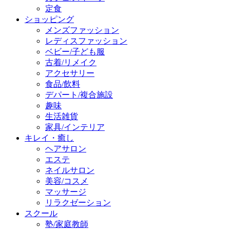
定食
ショッピング
メンズファッション
レディスファッション
ベビー/子ども服
古着/リメイク
アクセサリー
食品/飲料
デパート/複合施設
趣味
生活雑貨
家具/インテリア
キレイ・癒し
ヘアサロン
エステ
ネイルサロン
美容/コスメ
マッサージ
リラクゼーション
スクール
塾/家庭教師