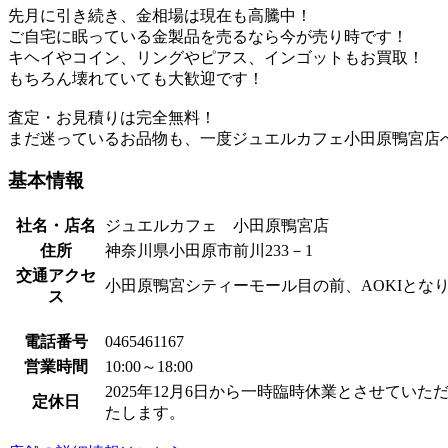
先月に引き続き、金相場は現在も高騰中！
ご自宅に眠っている金製品を売るなら今が売り時です！
キヘイやコイン、リングやピアス、インゴットもお買取！
もちろん壊れていても大歓迎です！
査定・お見積りは完全無料！
まだ迷っているお品物も、一度ジュエルカフェ小田原鴨宮店
基本情報
社名・店名
ジュエルカフェ 小田原鴨宮店
住所
神奈川県小田原市前川233－1
交通アクセ
小田原鴨宮シティーモール目の前、AOKIとな
ス
電話番号
0465461167
営業時間
10:00～18:00
2025年12月6日から一時臨時休業とさせて
定休日
たします。