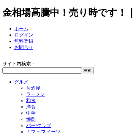
金相場高騰中！売り時です！
ホーム
ログイン
無料登録
お問合せ
サイト内検索：
グルメ
居酒屋
ラーメン
和食
洋食
中華
焼鳥
バー/クラブ
カフェ/スイーツ